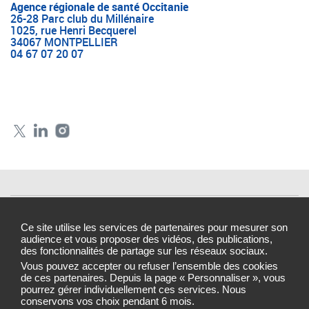
Agence régionale de santé Occitanie
26-28 Parc club du Millénaire
1025, rue Henri Becquerel
34067 MONTPELLIER
04 67 07 20 07
Mentions légales
Ce site utilise les services de partenaires pour mesurer son
Contacts
audience et vous proposer des vidéos, des publications,
des fonctionnalités de partage sur les réseaux sociaux.
Cookies et traceurs
Vous pouvez accepter ou refuser l’ensemble des cookies
de ces partenaires. Depuis la page « Personnaliser », vous
Gestion des cookies
pourrez gérer individuellement ces services. Nous
conservons vos choix pendant 6 mois.