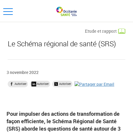
Aller
Aller
au
au
Ouvrir
menu
contenu
le
principal,
menu
Etude et rapport
principal
Le Schéma régional de santé (SRS)
3 novembre 2022
Autoriser
Autoriser
Autoriser
Pour impulser des actions de transformation de
façon efficiente, le Schéma Régional de Santé
(SRS) aborde les questions de santé autour de 3