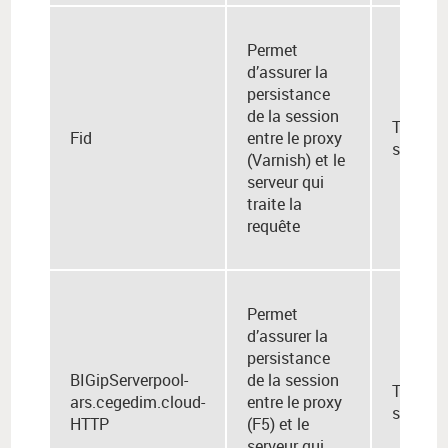
Permet
d’assurer la
persistance
de la session
Temps 
Fid
entre le proxy
session
(Varnish) et le
serveur qui
traite la
requête
Permet
d’assurer la
persistance
BIGipServerpool-
de la session
Temps 
ars.cegedim.cloud-
entre le proxy
session
HTTP
(F5) et le
serveur qui