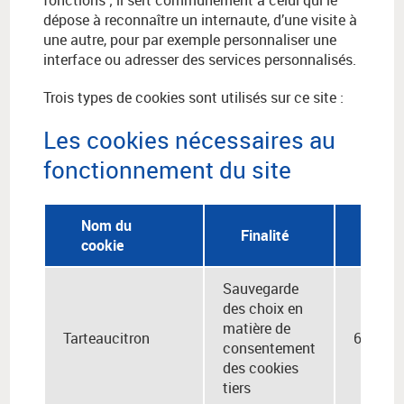
fonctions ; il sert communément à celui qui le
dépose à reconnaître un internaute, d’une visite à
une autre, pour par exemple personnaliser une
interface ou adresser des services personnalisés.
Trois types de cookies sont utilisés sur ce site :
Les cookies nécessaires au
fonctionnement du site
Nom du
Duré
Finalité
cookie
cons
Sauvegarde
des choix en
matière de
Tarteaucitron
6 mois
consentement
des cookies
tiers