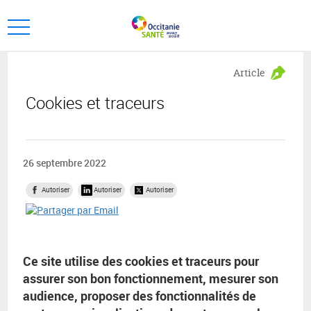
Aller
Aller
au
au
Ouvrir
menu
contenu
le
principal,
menu
Article
principal
Cookies et traceurs
26 septembre 2022
Autoriser
Autoriser
Autoriser
Ce site utilise des cookies et traceurs pour
assurer son bon fonctionnement, mesurer son
audience, proposer des fonctionnalités de