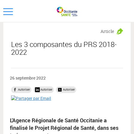
Aller
Aller
au
au
Ouvrir
menu
contenu
le
principal,
menu
Article
principal
Les 3 composantes du PRS 2018-
2022
26 septembre 2022
Autoriser
Autoriser
Autoriser
L'Agence Régionale de Santé Occitanie a
finalisé le Projet Régional de Santé, dans ses