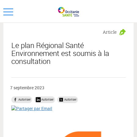
Aller
Aller
au
au
Ouvrir
menu
contenu
le
principal,
menu
Article
principal
Le plan Régional Santé
Environnement est soumis à la
consultation
7 septembre 2023
Autoriser
Autoriser
Autoriser