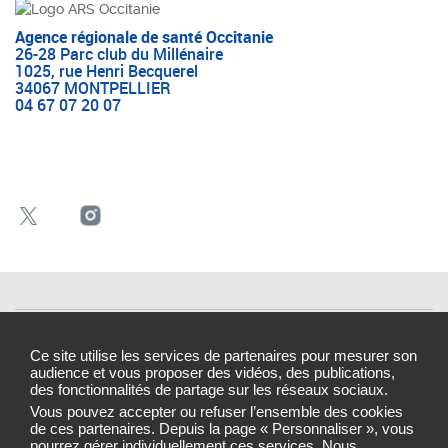
Agence régionale de santé Occitanie
26-28 Parc club du Millénaire
1025, rue Henri Becquerel
34067 MONTPELLIER
04 67 07 20 07
Mentions légales
Ce site utilise les services de partenaires pour mesurer son
Contacts
audience et vous proposer des vidéos, des publications,
des fonctionnalités de partage sur les réseaux sociaux.
Cookies et traceurs
Vous pouvez accepter ou refuser l’ensemble des cookies
de ces partenaires. Depuis la page « Personnaliser », vous
Gestion des cookies
pourrez gérer individuellement ces services. Nous