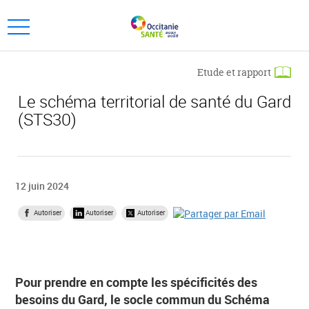
Aller
Aller
au
au
Ouvrir
menu
contenu
le
principal,
menu
Etude et rapport
principal
Le schéma territorial de santé du Gard
(STS30)
12 juin 2024
Autoriser
Autoriser
Autoriser
Pour prendre en compte les spécificités des
besoins du Gard, le socle commun du Schéma